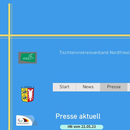
Tischtenniskreisverband Nordfries
Start
News
Presse
Presse aktuell
HN vom 22.05.23