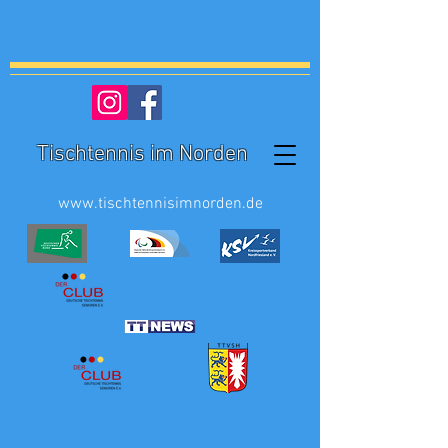
Tischtennis im Norden
www.tischtennisimnorden.de