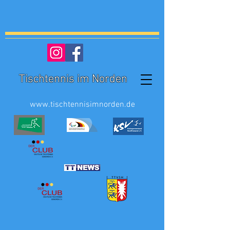
Tischtennis im Norden
www.tischtennisimnorden.de