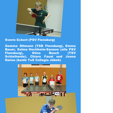
Sverre Eckert (PSV Flensburg)
Gemma Ditmann (TSB Flensburg), Emma
Bauer, Selma Hochheim-Sarauw (alle PSV
Flensburg), Stina Busch (TSV
Schleiharde), Chiara Faust und Jonna
Darius (beide TuS Collegia Jübek)