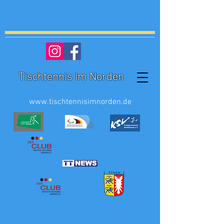
Tischtennis im Norden
www.tischtennisimnorden.de