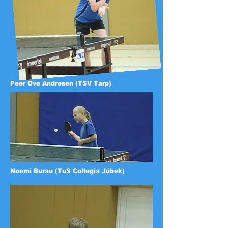
Peer Ove Andresen (TSV Tarp)
Noemi Burau (TuS Collegia Jübek)