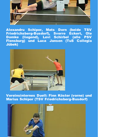
Alexandru Schipor, Mats Dorn (beide TSV
Friedrichsberg-Busdorf), Sverre Eckert, Ole
Domke (liegend), Levi Schirbel (alle PSV
Flensburg) und Luca Jansen (TuS Collegia
Jübek)
Vereinsinternes Duell: Finn Köster (vorne) und
Marius Schipor (TSV Friedrichsberg-Busdorf)